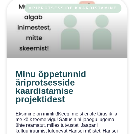
ÄRIPROTSESSIDE KAARDISTAMINE
Minu õppetunnid
äriprotsesside
kaardistamise
projektidest
Eksimine on inimlik!Keegi meist ei ole täiuslik ja
me kõik teeme vigu! Sattusin hiljaaegu lugema
ühte raamatut, milles tutvustati Jaapani
kultuuriruumist tulenevat Hansei mõistet. Hansei