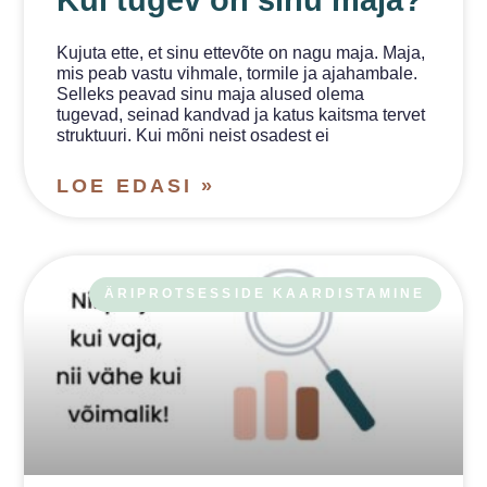
Kui tugev on sinu maja?
Kujuta ette, et sinu ettevõte on nagu maja. Maja,
mis peab vastu vihmale, tormile ja ajahambale.
Selleks peavad sinu maja alused olema
tugevad, seinad kandvad ja katus kaitsma tervet
struktuuri. Kui mõni neist osadest ei
LOE EDASI »
ÄRIPROTSESSIDE KAARDISTAMINE