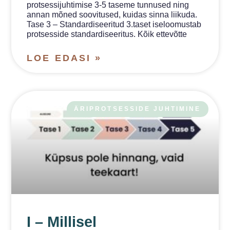
protsessijuhtimise 3-5 taseme tunnused ning
annan mõned soovitused, kuidas sinna liikuda.
Tase 3 – Standardiseeritud 3.taset iseloomustab
protsesside standardiseeritus. Kõik ettevõtte
LOE EDASI »
ÄRIPROTSESSIDE JUHTIMINE
I – Millisel