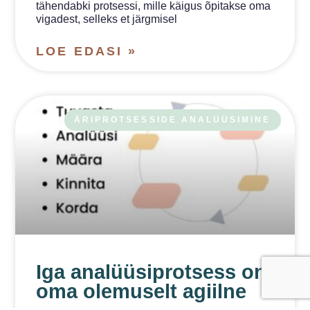
tähendabki protsessi, mille käigus õpitakse oma
vigadest, selleks et järgmisel
LOE EDASI »
ÄRIPROTSESSIDE ANALÜÜSIMINE
Iga analüüsiprotsess on
oma olemuselt agiilne