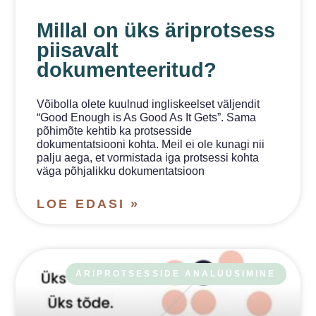
Millal on üks äriprotsess
piisavalt
dokumenteeritud?
Võibolla olete kuulnud ingliskeelset väljendit
“Good Enough is As Good As It Gets”. Sama
põhimõte kehtib ka protsesside
dokumentatsiooni kohta. Meil ei ole kunagi nii
palju aega, et vormistada iga protsessi kohta
väga põhjalikku dokumentatsioon
LOE EDASI »
ÄRIPROTSESSIDE ANALÜÜSIMINE