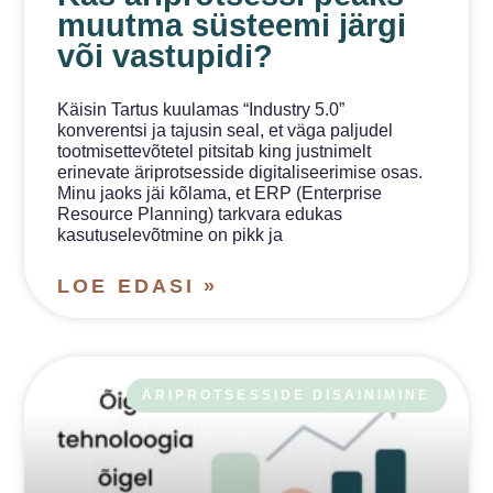
muutma süsteemi järgi
või vastupidi?
Käisin Tartus kuulamas “Industry 5.0”
konverentsi ja tajusin seal, et väga paljudel
tootmisettevõtetel pitsitab king justnimelt
erinevate äriprotsesside digitaliseerimise osas.
Minu jaoks jäi kõlama, et ERP (Enterprise
Resource Planning) tarkvara edukas
kasutuselevõtmine on pikk ja
LOE EDASI »
ÄRIPROTSESSIDE DISAINIMINE