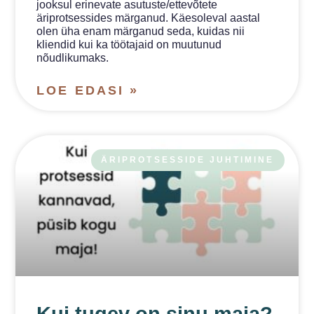
jooksul erinevate asutuste/ettevõtete
äriprotsessides märganud. Käesoleval aastal
olen üha enam märganud seda, kuidas nii
kliendid kui ka töötajaid on muutunud
nõudlikumaks.
LOE EDASI »
ÄRIPROTSESSIDE JUHTIMINE