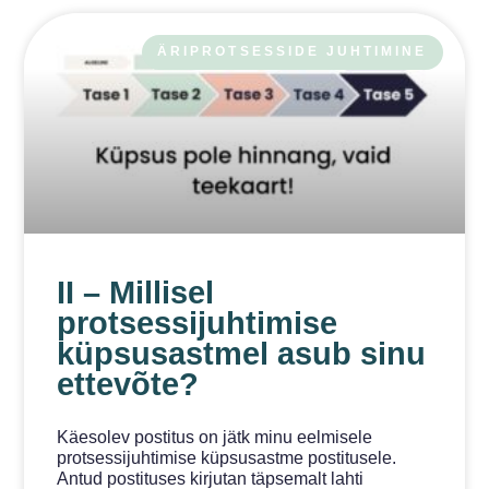
ÄRIPROTSESSIDE JUHTIMINE
II – Millisel
protsessijuhtimise
küpsusastmel asub sinu
ettevõte?
Käesolev postitus on jätk minu eelmisele
protsessijuhtimise küpsusastme postitusele.
Antud postituses kirjutan täpsemalt lahti