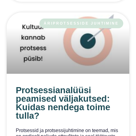
ÄRIPROTSESSIDE JUHTIMINE
Protsessianalüüsi
peamised väljakutsed:
Kuidas nendega toime
tulla?
Protsessid ja protsessijuhtimine on teemad, mis