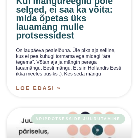
Kui mängureeglid pole
selged, ei saa ka võita:
mida õpetas üks
lauamäng mulle
protsessidest
On laupäeva pealelõuna. Üle pika aja selline,
kus ei pea kuhugi tormama ega midagi “ära
tegema”. Võtan aja ja mängin perega
lauamängu, Eesti mängu. Et siin Hollandis Eesti
ikka meeles püsiks :). Kes seda mängu
LOE EDASI »
ÄRIPROTSESSIDE JUURUTAMINE