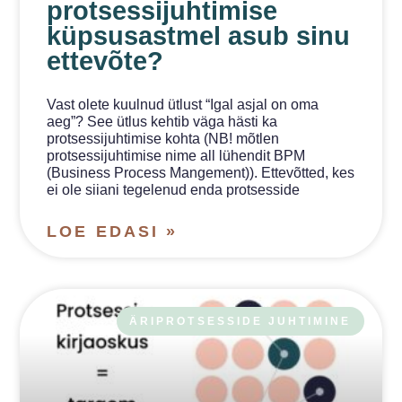
protsessijuhtimise
küpsusastmel asub sinu
ettevõte?
Vast olete kuulnud ütlust “Igal asjal on oma
aeg”? See ütlus kehtib väga hästi ka
protsessijuhtimise kohta (NB! mõtlen
protsessijuhtimise nime all lühendit BPM
(Business Process Mangement)). Ettevõtted, kes
ei ole siiani tegelenud enda protsesside
LOE EDASI »
ÄRIPROTSESSIDE JUHTIMINE