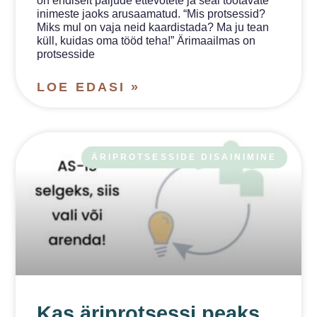
on endiselt paljude ettevõtete ja seal töötavate
inimeste jaoks arusaamatud. “Mis protsessid?
Miks mul on vaja neid kaardistada? Ma ju tean
küll, kuidas oma tööd teha!” Ärimaailmas on
protsesside
LOE EDASI »
ÄRIPROTSESSIDE DISAINIMINE
Kas äriprotsessi peaks