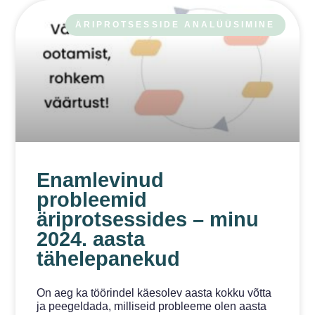
ÄRIPROTSESSIDE ANALÜÜSIMINE
Enamlevinud
probleemid
äriprotsessides – minu
2024. aasta
tähelepanekud
On aeg ka töörindel käesolev aasta kokku võtta
ja peegeldada, milliseid probleeme olen aasta