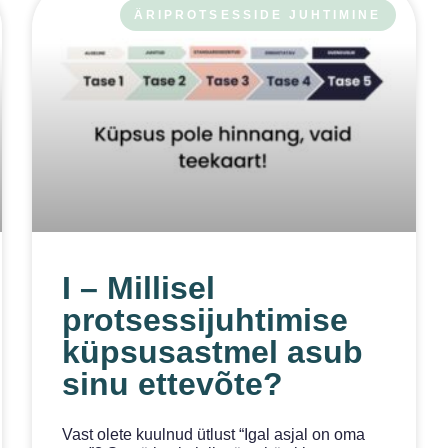
ÄRIPROTSESSIDE JUHTIMINE
I – Millisel
protsessijuhtimise
küpsusastmel asub
sinu ettevõte?
Vast olete kuulnud ütlust “Igal asjal on oma