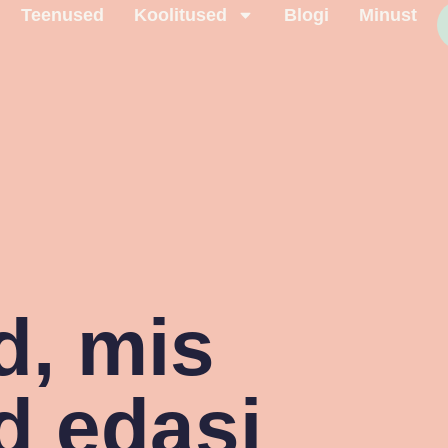
Teenused
Koolitused
Blogi
Minust
d, mis
d edasi