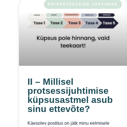
ÄRIPROTSESSIDE JUHTIMINE
II – Millisel
protsessijuhtimise
küpsusastmel asub
sinu ettevõte?
Käesolev postitus on jätk minu eelmisele