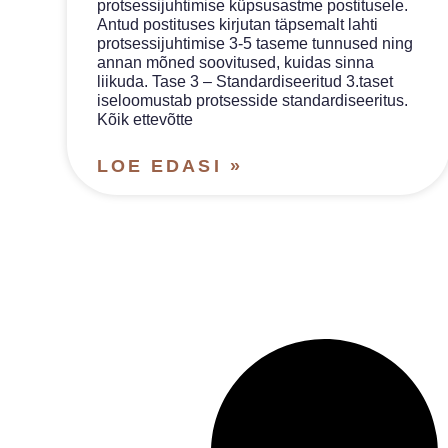
protsessijuhtimise küpsusastme postitusele.
Antud postituses kirjutan täpsemalt lahti
protsessijuhtimise 3-5 taseme tunnused ning
annan mõned soovitused, kuidas sinna
liikuda. Tase 3 – Standardiseeritud 3.taset
iseloomustab protsesside standardiseeritus.
Kõik ettevõtte
LOE EDASI »