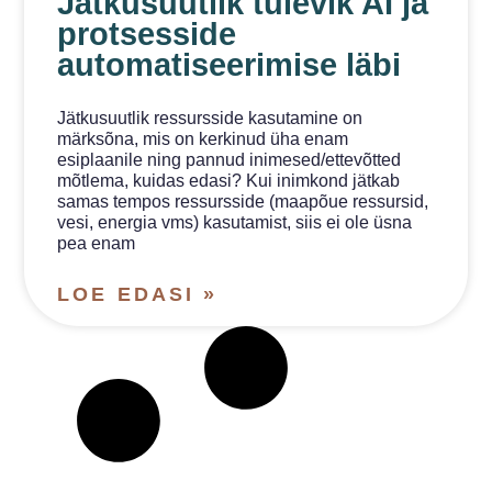
Jätkusuutlik tulevik AI ja
protsesside
automatiseerimise läbi
Jätkusuutlik ressursside kasutamine on
märksõna, mis on kerkinud üha enam
esiplaanile ning pannud inimesed/ettevõtted
mõtlema, kuidas edasi? Kui inimkond jätkab
samas tempos ressursside (maapõue ressursid,
vesi, energia vms) kasutamist, siis ei ole üsna
pea enam
LOE EDASI »